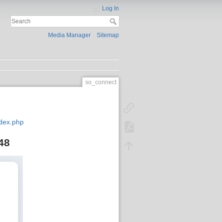
Log In
Media Manager
Sitemap
so_connect
index.php
48