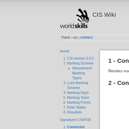
CIS Wiki
Trace:
so_connect
•
Home
CIS version 5.0.5
1 - Con
Marking Scheme
Mesurement
Rendez-vou
Marking
Types
2 - Co
Lock Marking
Scheme
Marking Days
Marking Team
Marking Forms
Enter Marks
Résultats
Signatures CNAT48
Connexion