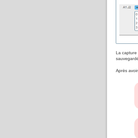
La capture 
sauvegardé
Après avoir