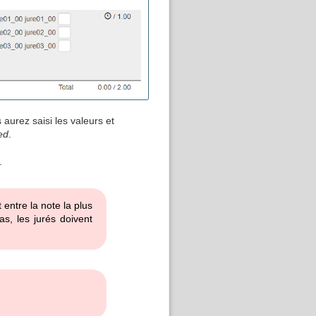
aurez saisi les valeurs et
ed
.
.
 entre la note la plus
as, les jurés doivent