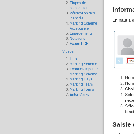
Etapes de
compétition
Informa
Vérification des
identités
En haut à d
Marking Scheme
Acceptance
Emargements
Notations
Export PDF
Vidéos
Intro
Marking Scheme
Exporter/Importer
Marking Scheme
Nomb
Marking Days
Nomb
Marking Team
Choi
Marking Forms
Séle
Enter Marks
néce
Séle
fonc
Saisie